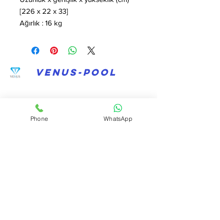
[226 x 22 x 33]
Ağırlık : 16 kg
VENUS-POOL
Eski-Toptaşı-Straße Nr. 35
Phone
WhatsApp
Üsküdar-Istanbul
0532 708 39 27
/
0555 579 52 40
info@venushavuz.com
Information
über uns
Fernabsatzvertrag
Stornierungs- und Rückerstattungsrichtlinie