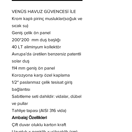
VENÜS HAVUZ GÜVENCESİ İLE
Krom kaplı pirinç musluklar(soğuk ve
sıcak su)
Geniş çelik ön panel
200*200 mm duş başlığı
40 LT aliminyum kollektör
Avrupa’da üretilen benzersiz patentli
solar duş
114 mm geniş ön panel
Korozyona karşı özel kaplama
1/2″ paslanmaz çelik tesisat giriş
bağlantısı
Sabitleme seti dahildir: vidalar, dübel
ve pullar
Tahliye tapası (AISI 316 vida)
Ambalaj Özellikleri
Çift duvar oluklu karton kraft
Uzunluk x genişlik x yükseklik (cm)