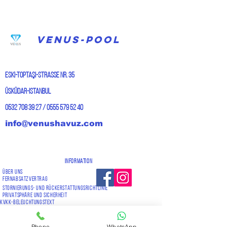
VENUS-POOL
Eski-Toptaşı-Straße Nr. 35
Üsküdar-Istanbul
0532 708 39 27
/
0555 579 52 40
info@venushavuz.com
Information
über uns
Fernabsatzvertrag
Stornierungs- und Rückerstattungsrichtlinie
Privatsphäre und Sicherheit
KVKK-Beleuchtungstext
Kontakt E-mail*
Phone
WhatsApp